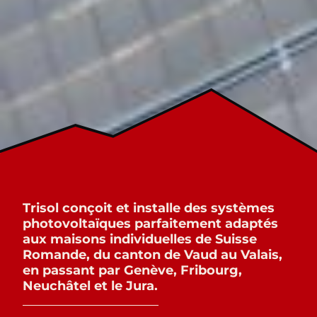
Trisol conçoit et installe des systèmes
photovoltaïques parfaitement adaptés
aux maisons individuelles de Suisse
Romande, du canton de Vaud au Valais,
en passant par Genève, Fribourg,
Neuchâtel et le Jura.