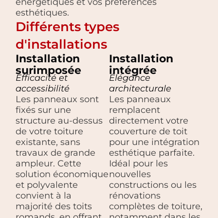
énergétiques et vos préférences
esthétiques.
Différents types
d'installations
Installation
Installation
surimposée
intégrée
Efficacité et
Élégance
accessibilité
architecturale
Les panneaux sont
Les panneaux
fixés sur une
remplacent
structure au-dessus
directement votre
de votre toiture
couverture de toit
existante, sans
pour une intégration
travaux de grande
esthétique parfaite.
ampleur. Cette
Idéal pour les
solution économique
nouvelles
et polyvalente
constructions ou les
convient à la
rénovations
majorité des toits
complètes de toiture,
romands, en offrant
notamment dans les