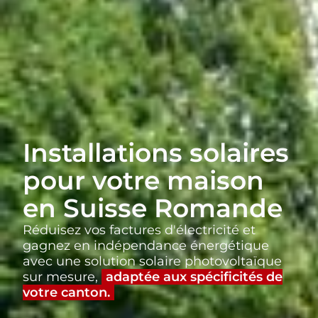
Installations solaires
pour votre maison
en Suisse Romande
Réduisez vos factures d'électricité et
gagnez en indépendance énergétique
avec une solution solaire photovoltaïque
sur mesure,
adaptée aux spécificités de
votre canton.