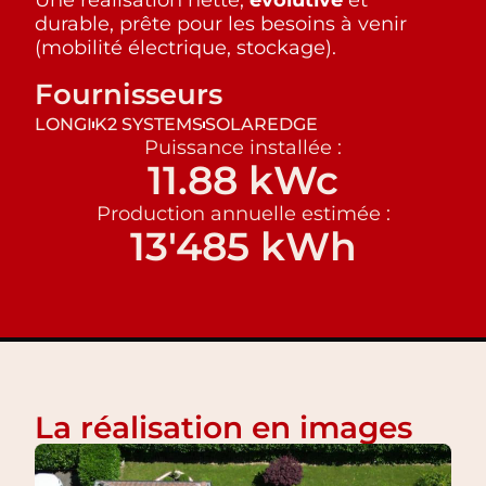
durable, prête pour les besoins à venir
(mobilité électrique, stockage).
Fournisseurs
LONGI
K2 SYSTEMS
SOLAREDGE
Puissance installée :
11.88 kWc
Production annuelle estimée :
13'485 kWh
La réalisation en images