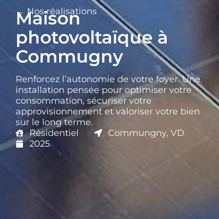
← Nos réalisations
Maison
photovoltaïque à
Commugny
Renforcez l’autonomie de votre foyer. Une
installation pensée pour optimiser votre
consommation, sécuriser votre
approvisionnement et valoriser votre bien
sur le long terme.
Résidentiel
Commungny, VD
2025